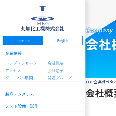
丸加化工機株式会社
Company
会社
Japanese
English
企業情報
トップメッセージ
会社概要
アクセス
会社沿革
グローバル展開
関連グループ
TOP
企業情報
会
会社概
製品・システム
テスト設備・試作