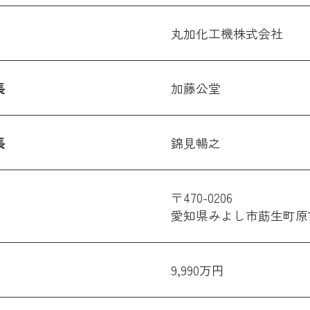
丸加化工機株式会社
長
加藤公堂
長
錦見暢之
〒470-0206
愛知県みよし市莇生町原1
9,990万円