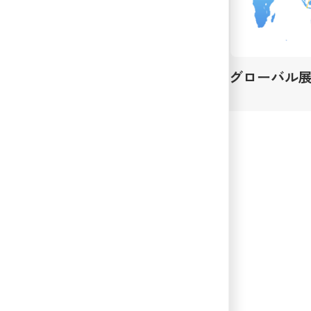
グローバル
丸加化工機株式会社
〒470-0206 愛知県みよし市莇生町原12
TEL：
0561-32-2021
お問い合わせ