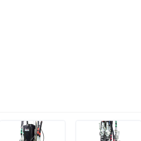
MEG-ACMA型 ジシクロペンタジエ
ナイロン注型機
ン（DCPD）高圧注型機（メトン用）
MEG-SI型 シリコーン注型機
ミキシングヘッド