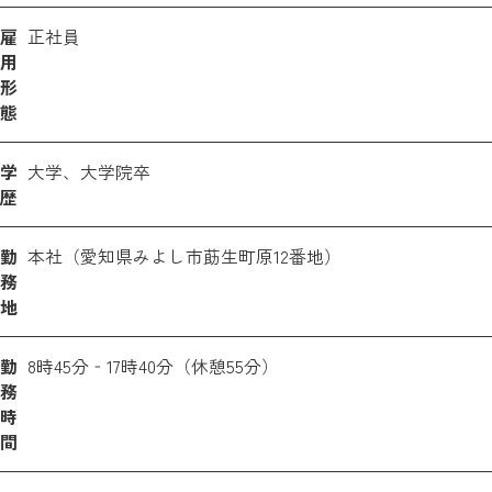
雇
正社員
用
形
態
学
大学、大学院卒
歴
勤
本社（愛知県みよし市莇生町原12番地）
務
地
勤
8時45分‐17時40分（休憩55分）
務
時
間