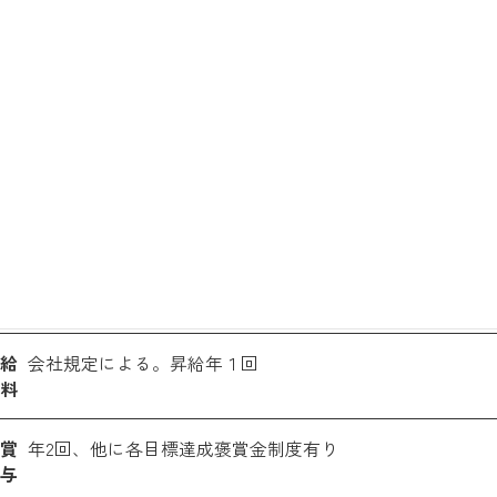
施し続けております
業界No１のポリウレタン注入機メーカーです
社員と会社が同調して、共存共栄を実現しております
社員が経営の一部を担っている会社です
募集要項
給
会社規定による。昇給年１回
料
賞
年2回、他に各目標達成褒賞金制度有り
与