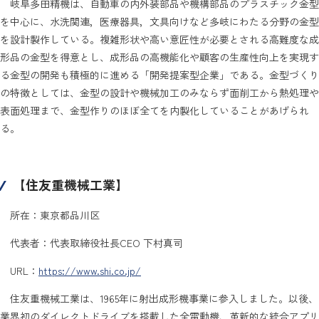
岐阜多田精機は、自動車の内外装部品や機構部品のプラスチック金型
を中心に、水洗関連，医療器具，文具向けなど多岐にわたる分野の金型
を設計製作している。複雑形状や高い意匠性が必要とされる高難度な成
形品の金型を得意とし、成形品の高機能化や顧客の生産性向上を実現す
る金型の開発も積極的に進める「開発提案型企業」である。金型づくり
の特徴としては、金型の設計や機械加工のみならず面削工から熱処理や
表面処理まで、金型作りのほぼ全てを内製化していることがあげられ
る。
【住友重機械工業】
所在：東京都品川区
代表者：代表取締役社長CEO 下村真司
URL：
https://www.shi.co.jp/
住友重機械工業は、1965年に射出成形機事業に参入しました。以後、
業界初のダイレクトドライブを搭載した全電動機、革新的な統合アプリ